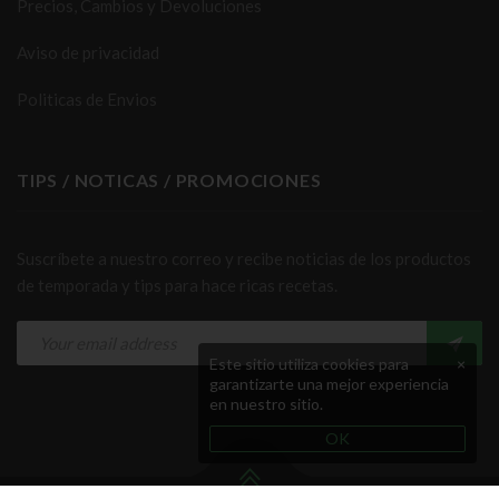
Precios, Cambios y Devoluciones
Aviso de privacidad
Politicas de Envios
TIPS / NOTICAS / PROMOCIONES
Suscríbete a nuestro correo y recibe noticias de los productos
de temporada y tips para hace ricas recetas.
Este sitio utiliza cookies para
×
garantizarte una mejor experiencia
en nuestro sitio.
OK