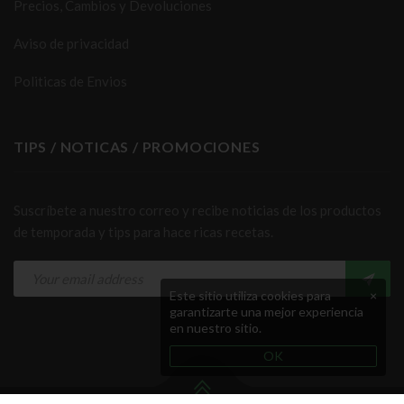
Precios, Cambios y Devoluciones
Aviso de privacidad
Politicas de Envios
TIPS / NOTICAS / PROMOCIONES
Suscríbete a nuestro correo y recibe noticias de los productos
de temporada y tips para hace ricas recetas.
Este sitio utiliza cookies para
×
garantizarte una mejor experiencia
en nuestro sitio.
OK