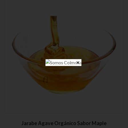
✕
Jarabe Agave Orgánico Sabor Maple