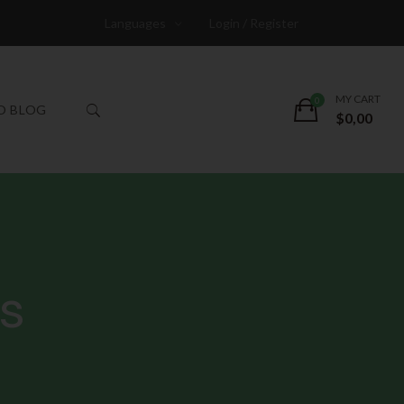
Languages
Login / Register
MY CART
O BLOG
$
0,00
s