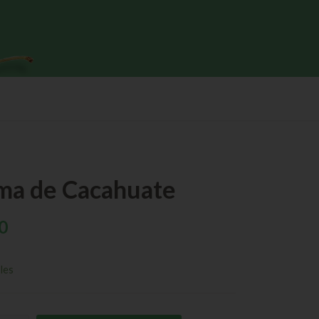
ma de Cacahuate
0
les