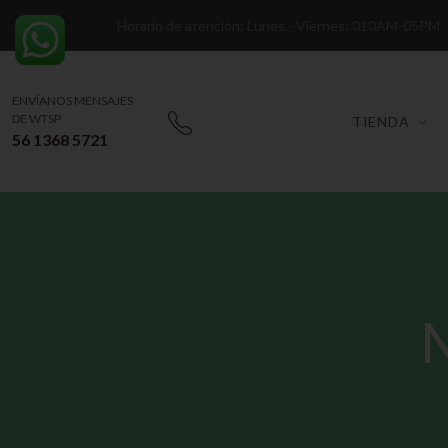
Horario de atención: Lunes - Viernes: 010AM-05PM
ENVÍANOS MENSAJES
DE WTSP
TIENDA
56 1368 5721
N