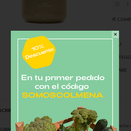
COMP
✕
SKU
CATEG
SHARE
SCRIPCIÓN
DESCRIPCIÓN
Frasco de 200 g, crema hecha d
FORMACIÓN ADICIONAL