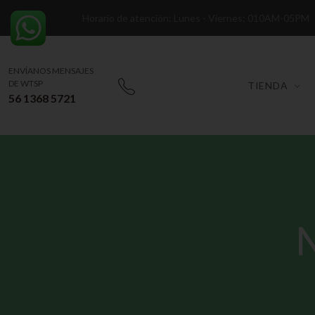
Horario de atención: Lunes - Viernes: 010AM-05PM
ENVÍANOS MENSAJES
DE WTSP
TIENDA
56 1368 5721
N