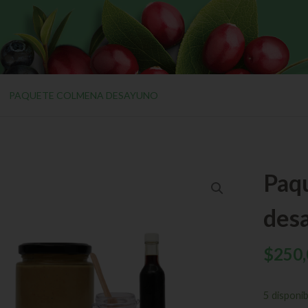
PAQUETE COLMENA DESAYUNO
Paq
des
$
250,
5 disponib