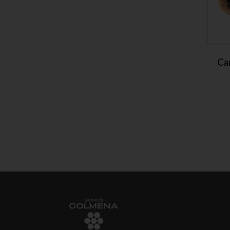
 Orgánicos
Spirulina en Polvo
Ca
$
50,00