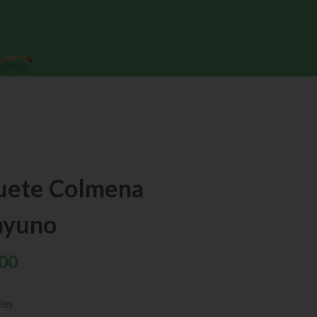
uete Colmena
ayuno
00
les