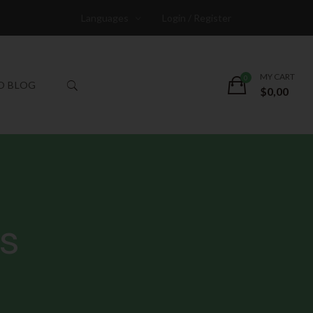
Languages
Login / Register
MY CART
O BLOG
$
0,00
s