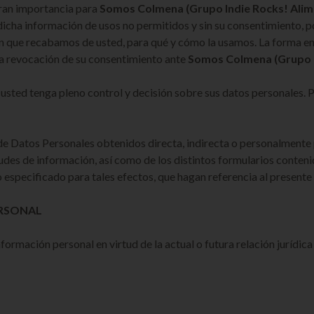
gran importancia para
Somos Colmena
(Grupo Indie Rocks! Ali
dicha información de usos no permitidos y sin su consentimiento, 
ón que recabamos de usted, para qué y cómo la usamos. La forma en
 la revocación de su consentimiento ante
Somos Colmena
(Grupo 
e usted tenga pleno control y decisión sobre sus datos personales
s de Datos Personales obtenidos directa, indirecta o personalmente
citudes de información, así como de los distintos formularios conten
o especificado para tales efectos, que hagan referencia al presente
RSONAL
nformación personal en virtud de la actual o futura relación jurídic