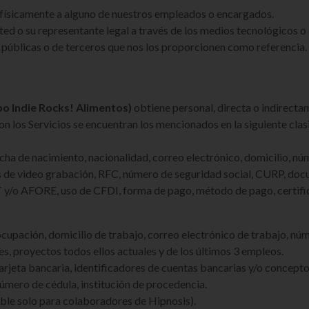
físicamente a alguno de nuestros empleados o encargados.
ted o su representante legal a través de los medios tecnológicos o
 públicas o de terceros que nos los proporcionen como referencia.
 Indie Rocks! Alimentos)
obtiene personal, directa o indirectam
n los Servicios se encuentran los mencionados en la siguiente clas
a de nacimiento, nacionalidad, correo electrónico, domicilio, núme
vés de video grabación, RFC, número de seguridad social, CURP, doc
/o AFORE, uso de CFDI, forma de pago, método de pago, certificado
upación, domicilio de trabajo, correo electrónico de trabajo, núm
s, proyectos todos ellos actuales y de los últimos 3 empleos.
rjeta bancaria, identificadores de cuentas bancarias y/o concept
 número de cédula, institución de procedencia.
able solo para colaboradores de Hipnosis).