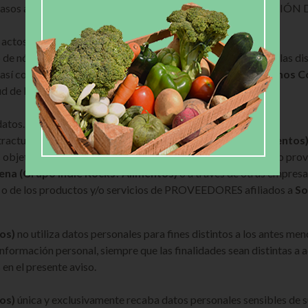
los casos aplicables de conformidad con el apartado PUBLICA
actos o hechos ilícitos;
 de nómina, campañas de salud al personal y cumplimiento a las dis
, así como la contratación a nombre de los empleados de
Somos Co
tud de los mismos;
datos.
tractuales con
Somos Colmena (Grupo Indie Rocks! Alimentos
s objeto de dicha relación, ya sea como cliente (consumidor) o pro
na (Grupo Indie Rocks! Alimentos)
o a través de otras empresa
s o de los productos y/o servicios de PROVEEDORES afiliados a
So
os)
no utiliza datos personales para fines distintos a los antes men
nformación personal, siempre que las finalidades sean distintas a a
 en el presente aviso.
os)
única y exclusivamente recaba datos personales sensibles de s