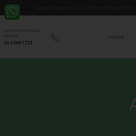
Horario de atención: Lunes - Viernes: 010AM-05PM
ENVÍANOS MENSAJES
DE WTSP
TIENDA
56 1368 5721