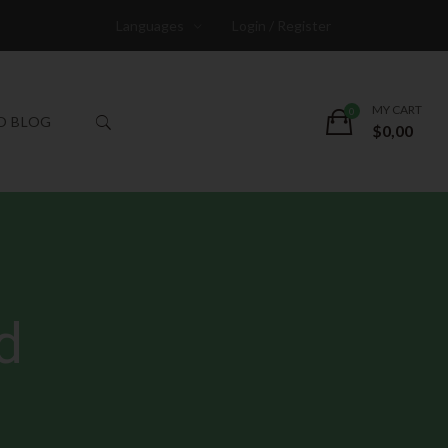
Languages
Login / Register
MY CART
O BLOG
$
0,00
d