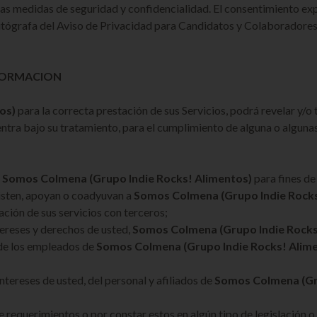
tas medidas de seguridad y confidencialidad. El consentimiento exp
autógrafa del Aviso de Privacidad para Candidatos y Colaboradores
FORMACION
os)
para la correcta prestación de sus Servicios, podrá revelar y/o 
ntra bajo su tratamiento, para el cumplimiento de alguna o algunas
n
Somos Colmena
(Grupo Indie Rocks! Alimentos)
para fines de
sisten, apoyan o coadyuvan a
Somos Colmena
(Grupo Indie Rock
ación de sus servicios con terceros;
tereses y derechos de usted,
Somos Colmena
(Grupo Indie Rocks
 de los empleados de
Somos Colmena
(Grupo Indie Rocks! Alim
ntereses de usted, del personal y afiliados de
Somos Colmena
(G
e requerimientos o por constar estos en algún tipo de legislación 