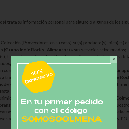
os)
trata su información personal para alguno o algunos de los sigu
u Colección (Proveedores, en su caso), su(s) producto(s), bien(es) o
 (Grupo Indie Rocks! Alimentos)
y sus servicios relacionados
;
(s), bien(es) o servicio(s) en Línea (como Consumidor) a través de
✕
onados
;
gún corresponda) de su cuenta en el portal
Somos Colmena (Grupo 
s a través de la plataforma de
Somos Colmena (Grupo Indie Rock
as de seguridad de
Somos Colmena (Grupo Indie Rocks! Alimen
instalaciones;
nimiento y terminación de la relación jurídica entre
Somos Colmen
branza, administración, prestación, ampliación y mejora de nuestro
cartas o boletines informativos o atención a sus solicitudes relac
 los casos aplicables de conformidad con el apartado CON 