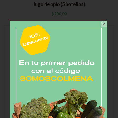
Jugo de apio (5 botellas)
$
200,00
✕