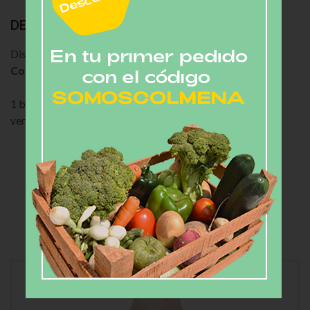
DESCRIPCIÓN
Disfruta de nuestras bebidas realizadas con el proceso de
Cold Pressed
(prensado en frío).
1 botella con 5 shots Jengibre y limón + 5 botellas de jugo
verde.
Related
PRODUCTS