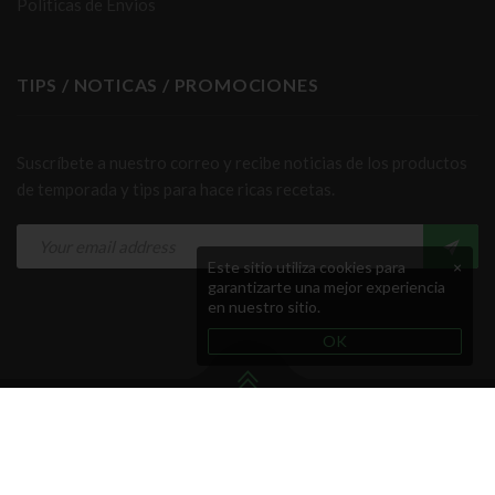
Politicas de Envios
TIPS / NOTICAS / PROMOCIONES
Suscríbete a nuestro correo y recibe noticias de los productos
de temporada y tips para hace ricas recetas.
Este sitio utiliza cookies para
×
garantizarte una mejor experiencia
en nuestro sitio.
OK
Copyright © Grupo Indie Rocks! Todos los Derechos
Reservados.