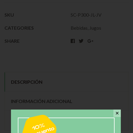
SKU
SC-P300-JL-JV
CATEGORIES
Bebidas
,
Jugos
SHARE
DESCRIPCIÓN
INFORMACIÓN ADICIONAL
✕
VALORACIONES (0)