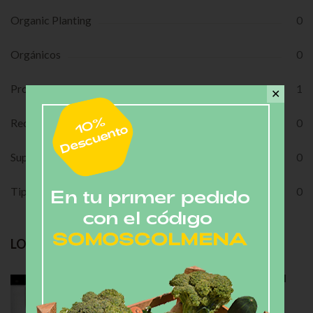
Organic Planting
0
Orgánicos
0
Productores Invitados
1
✕
Recipes
0
Super Foods
0
Tips de Cocina
0
LO MÁS RECIENTE
5 Formas Para Llevar Tu Café Cold Brew Al
SIguiente Nivel