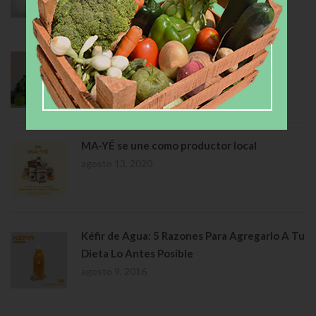
agosto 20, 2020
Jugo Verde y Sus Beneficios
agosto 20, 2020
MA-YÉ se une como productor local
agosto 13, 2020
Kéfir de Agua: 5 Razones Para Agregarlo A Tu
Dieta Lo Antes Posible
agosto 9, 2016