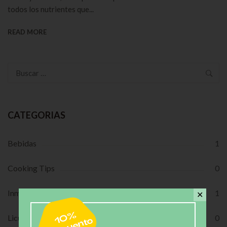
todos los nutrientes que...
READ MORE
Buscar:
CATEGORIAS
Bebidas
1
Cooking Tips
0
Inmunológicos
1
✕
Licuados
0