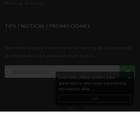
Politicas de Envios
TIPS / NOTICAS / PROMOCIONES
Suscríbete a nuestro correo y recibe noticias de los productos
de temporada y tips para hace ricas recetas.
Este sitio utiliza cookies para
×
garantizarte una mejor experiencia
en nuestro sitio.
OK
Copyright © Grupo Indie Rocks! Todos los Derechos
Reservados.