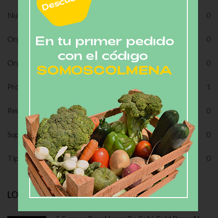
Nutrition Meal
0
Organic Planting
0
Orgánicos
0
Productores Invitados
1
Recipes
0
Super Foods
0
Tips de Cocina
0
LO MÁS RECIENTE