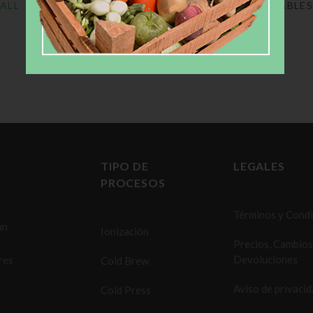
ALL
FRUITS
VEGETABLE
TIPO DE
LEGALES
PROCESOS
Términos y Cond
un
Ionización
Precios, Cambios
Devoluciones
res
Cold Brew
Aviso de privaci
Cold Press