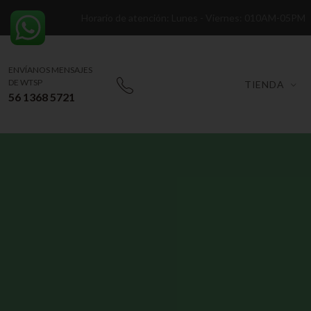
Horario de atención: Lunes - Viernes: 010AM-05PM
ENVÍANOS MENSAJES
DE WTSP
TIENDA
56 1368 5721