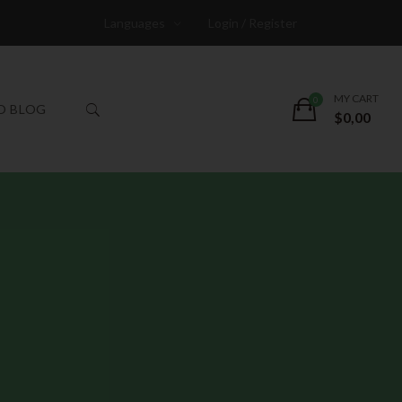
Languages
Login / Register
MY CART
O BLOG
$
0,00