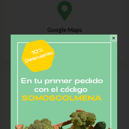
Google Maps
✕
Icon