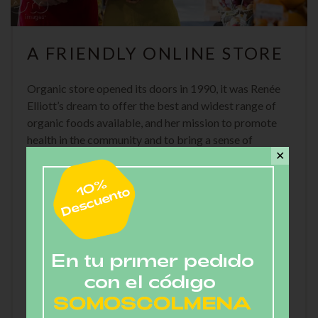
A FRIENDLY ONLINE STORE
Organic store opened its doors in 1990, it was Renée
Elliott’s dream to offer the best and widest range of
organic foods available, and her mission to promote
health in the community and to bring a sense of
✕
discovery and adventure into food shopping.
Visit our site for a complete list of exclusive and
premium food brands we are stocking.