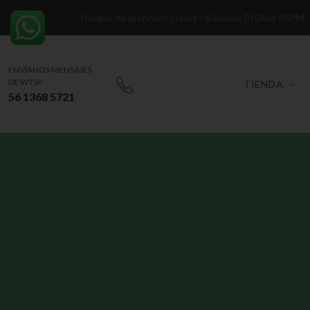
Horario de atención: Lunes - Viernes: 010AM-05PM
ENVÍANOS MENSAJES
DE WTSP
TIENDA
56 1368 5721