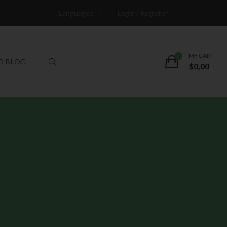
Languages
Login / Register
MY CART
O BLOG
$
0,00