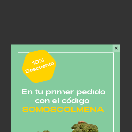
✕
1
2
…
8
NEXT